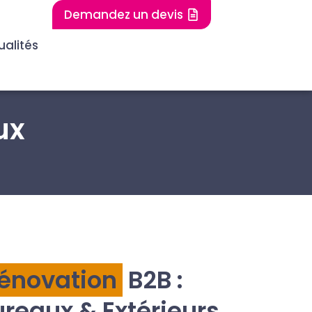
Demandez un devis
ualités
ux
rénovation
B2B :
ureaux & Extérieurs